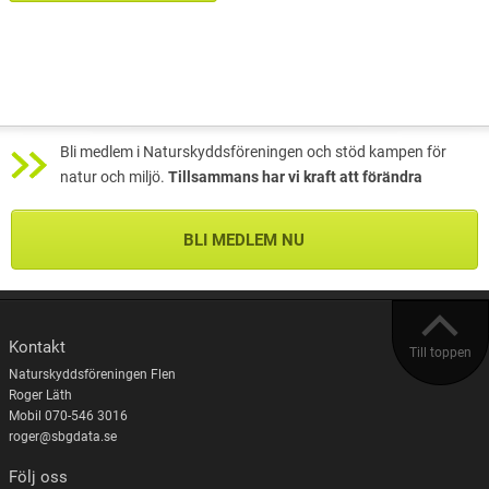
Bli medlem i Naturskyddsföreningen och stöd kampen för
natur och miljö.
Tillsammans har vi kraft att förändra
BLI MEDLEM NU
Kontakt
Till toppen
Naturskyddsföreningen Flen
Roger Läth
Mobil 070-546 3016
roger@sbgdata.se
Följ oss