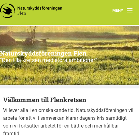
MENY
Hem
Välkommen
Naturskyddsföreningen Flen
Program
"Den lilla kretsen med stora ambitioner"
Styrelse
Arkiv
Välkommen till Flenkretsen
Brev
Vi lever alla i en omskakande tid. Naturskyddsföreningen vill
Skogens vänner i Hälleforsnäs
arbeta för att vi i samverkan klarar dagens kris samtidigt
som vi fortsätter arbetet för en bättre och mer hållbar
framtid.