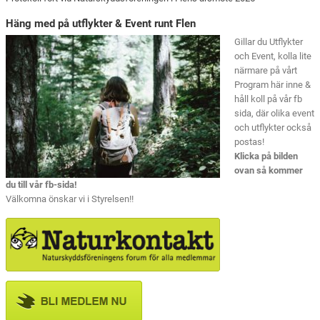
Häng med på utflykter & Event runt Flen
Gillar du Utflykter
och Event, kolla lite
närmare på vårt
Program här inne &
håll koll på vår fb
sida, där olika event
och utflykter också
postas!
Klicka på bilden
ovan så kommer
du till vår fb-sida!
Välkomna önskar vi i Styrelsen!!