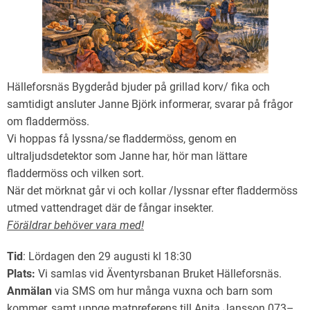
Hälleforsnäs Bygderåd bjuder på grillad korv/ fika och
samtidigt ansluter Janne Björk informerar, svarar på frågor
om fladdermöss.
Vi hoppas få lyssna/se fladdermöss, genom en
ultraljudsdetektor som Janne har, hör man lättare
fladdermöss och vilken sort.
När det mörknat går vi och kollar /lyssnar efter fladdermöss
utmed vattendraget där de fångar insekter.
Föräldrar behöver vara med!
Tid
: Lördagen den 29 augusti kl 18:30
Plats:
Vi samlas vid Äventyrsbanan Bruket Hälleforsnäs.
Anmälan
via SMS om hur många vuxna och barn som
kommer, samt uppge matpreferens till Anita Jansson 073–