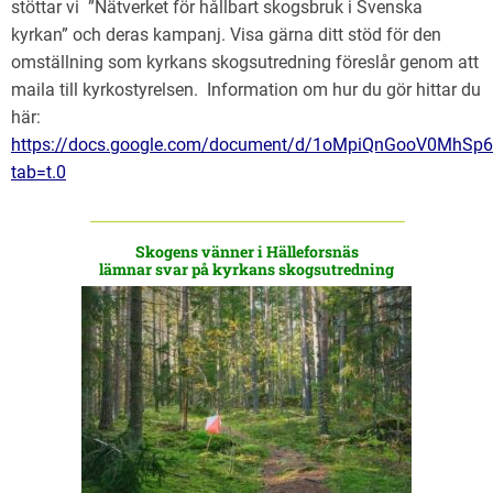
stöttar vi ”Nätverket för hållbart skogsbruk i Svenska
kyrkan” och deras kampanj. Visa gärna ditt stöd för den
omställning som kyrkans skogsutredning föreslår genom att
maila till kyrkostyrelsen. Information om hur du gör hittar du
här:
https://docs.google.com/document/d/1oMpiQnGooV0MhSp6
tab=t.0
Skogens vänner i Hälleforsnäs
lämnar svar på kyrkans skogsutredning