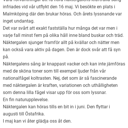
infriades vid vår utflykt den 16 maj. Vi besökte en plats i
Malmköping där den brukar höras. Och årets lyssnande var
inget undantag.
Det var svårt att exakt fastställa hur många det var men i
varje fall minst fem på olika håll inne bland buskar och träd.
Näktergalen sjunger framför allt på kvällar och nätter men
kan också vara aktiv på dagen. Den är dock svår att få syn
på.
Näktergalens sång är knappast vacker och kan inte jämföras
med de sköna toner som till exempel ljuder från vår
nationalfågel koltrasten. Nej, det som är så fascinerande
med näktergalen är kraften, variationen och uthålligheten
som denna lilla fågel visar upp för oss som lyssnar.
En fin naturupplevelse.
Näktergalen kan höras tills en bit in i juni. Den flyttar i
augusti till Östafrika.
I maj kan vi åter glädja oss åt den.