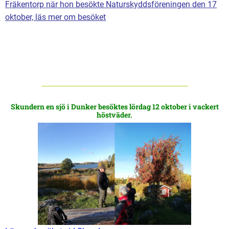
Fräkentorp när hon besökte Naturskyddsföreningen den 17
oktober, läs mer om besöket
Skundern en sjö i Dunker besöktes lördag 12 oktober i vackert
höstväder.