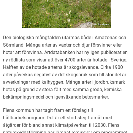
Den biologiska mångfalden utarmas både i Amazonas och i
Sörmland. Många arter av växter och djur försvinner eller
hotar att försvinna. Artdatabanken har nyligen publicerat en
ny rödlista som visar att över 4700 arter är hotade i Sverige.
Hälften av de hotade arterna är skogslevande. Cirka 1900
arter påverkas negativt av det skogsbruk som till stor del är
avverkningar med kalhyggen. Många arter i jordbruksmark
hotas på grund av stora fält med samma gröda, kemiska
bekämpningsmedel och igenväxande betesmarker.
Flens kommun har tagit fram ett förslag till
hållbarhetsprogram. Det är ett stort steg framåt med
åtgärder för bland annat klimatpåverkan till 2030. Flens
naturskyddsförening har lämnat remissvar om programmet.