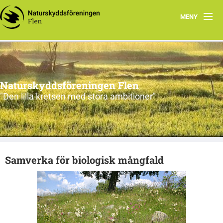
MENY
Hem
Välkommen
Naturskyddsföreningen Flen
Program
"Den lilla kretsen med stora ambitioner"
Styrelse
Arkiv
Samverka för biologisk mångfald
Brev
Skogens vänner i Hälleforsnäs