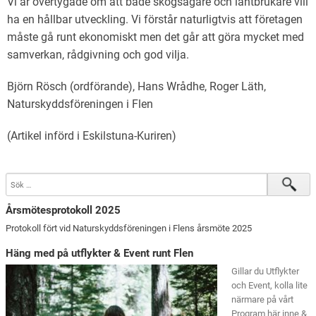
Vi är övertygade om att både skogsägare och lantbrukare vill
ha en hållbar utveckling. Vi förstår naturligtvis att företagen
måste gå runt ekonomiskt men det går att göra mycket med
samverkan, rådgivning och god vilja.
Björn Rösch (ordförande), Hans Wrådhe, Roger Läth,
Naturskyddsföreningen i Flen
(Artikel införd i Eskilstuna-Kuriren)
Årsmötesprotokoll 2025
Protokoll fört vid Naturskyddsföreningen i Flens årsmöte 2025
Häng med på utflykter & Event runt Flen
Gillar du Utflykter
och Event, kolla lite
närmare på vårt
Program här inne &